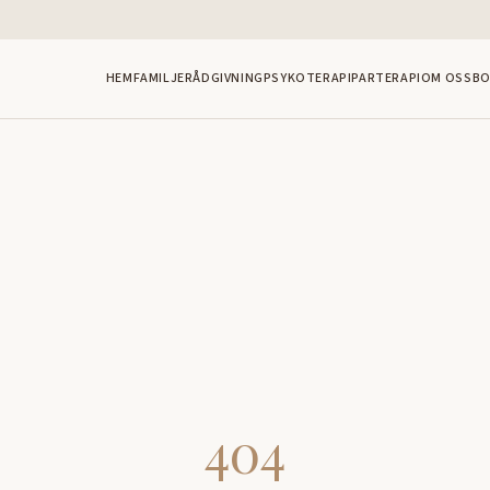
HEM
FAMILJERÅDGIVNING
PSYKOTERAPI
PARTERAPI
OM OSS
BO
404