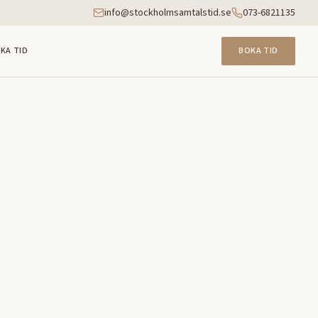
info@stockholmsamtalstid.se
073-6821135
KA TID
BOKA TID