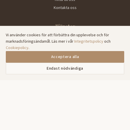
Kontakta oss
Tjänster
Vi använder cookies för att förbättra din upplevelse och för
Familjerådgivning
marknadsföringsändamål. Läs mer i vår
Integritetspolicy
och
Parterapi
Cookiepolicy
.
Psykoterapi
Acceptera alla
Digitala samtal
Endast nödvändiga
Kontakta oss
073-6821135
info@stockholmsamtalstid.se
Helgfria vardagar 08:00-17:00
Hitta oss