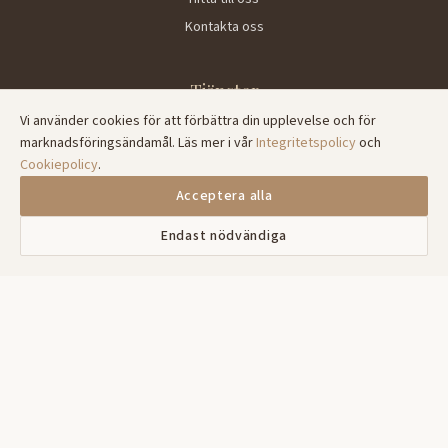
Kontakta oss
Tjänster
Vi använder cookies för att förbättra din upplevelse och för
Familjerådgivning
marknadsföringsändamål. Läs mer i vår
Integritetspolicy
och
Parterapi
Cookiepolicy
.
Psykoterapi
Acceptera alla
Digitala samtal
Endast nödvändiga
Kontakta oss
073-6821135
info@stockholmsamtalstid.se
Helgfria vardagar 08:00-17:00
Hitta oss