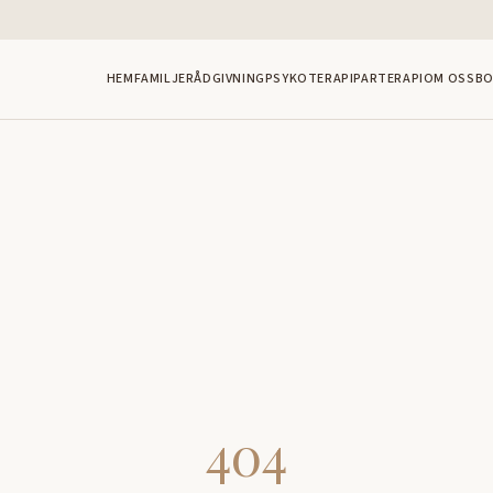
HEM
FAMILJERÅDGIVNING
PSYKOTERAPI
PARTERAPI
OM OSS
BO
404