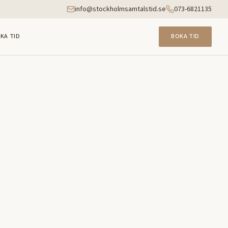
info@stockholmsamtalstid.se
073-6821135
KA TID
BOKA TID