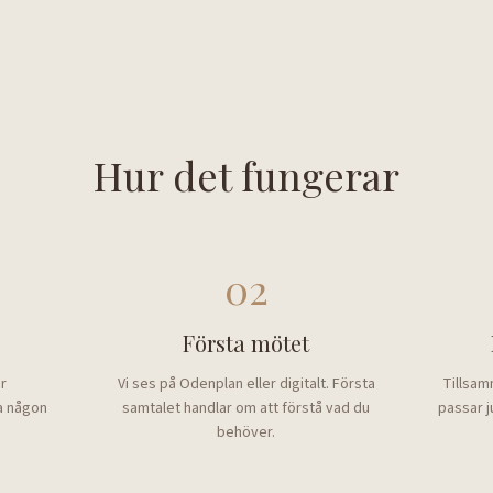
Hur det fungerar
02
e
Första mötet
år
Vi ses på Odenplan eller digitalt. Första
Tillsam
a någon
samtalet handlar om att förstå vad du
passar j
behöver.