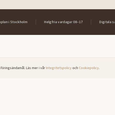
nplan i Stockholm
Helgfria vardagar 08–17
Digitala s
Vanliga frågor
sföringsändamål. Läs mer i vår
Integritetspolicy
och
Cookiepolicy
.
 jag ett första samtal?
r ett samtal?