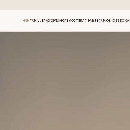
HEM
FAMILJERÅDGIVNING
PSYKOTERAPI
PARTERAPI
OM OSS
BOKA 