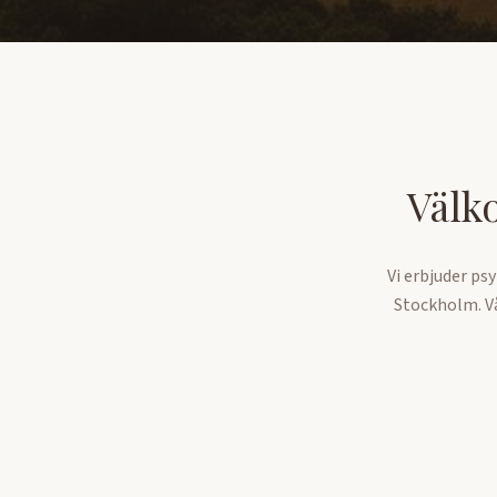
Välk
Vi erbjuder ps
Stockholm. Vå