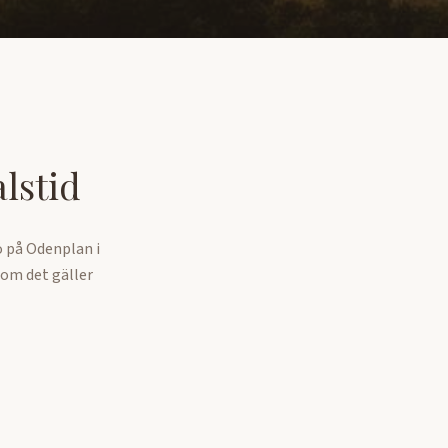
lstid
ö på Odenplan i
 om det gäller